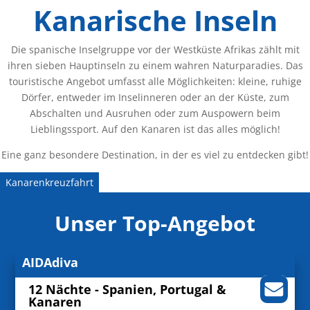
Kanarische Inseln
Die spanische Inselgruppe vor der Westküste Afrikas zählt mit
ihren sieben Hauptinseln zu einem wahren Naturparadies. Das
touristische Angebot umfasst alle Möglichkeiten: kleine, ruhige
Dörfer, entweder im Inselinneren oder an der Küste, zum
Abschalten und Ausruhen oder zum Auspowern beim
Lieblingssport. Auf den Kanaren ist das alles möglich!
Eine ganz besondere Destination, in der es viel zu entdecken gibt!
Kanarenkreuzfahrt
Unser Top-Angebot
AIDAdiva
12 Nächte - Spanien, Portugal &
Kanaren