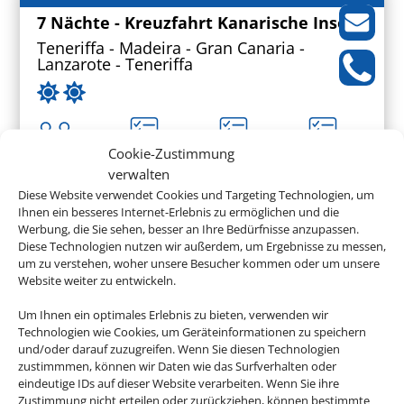
7 Nächte - Kreuzfahrt Kanarische Inseln
Teneriffa - Madeira - Gran Canaria -
Lanzarote - Teneriffa
Cookie-Zustimmung
verwalten
658 € (p. P.)
ab
Diese Website verwendet Cookies und Targeting Technologien, um
Ihnen ein besseres Internet-Erlebnis zu ermöglichen und die
Werbung, die Sie sehen, besser an Ihre Bedürfnisse anzupassen.
HANSEATIC spirit
Diese Technologien nutzen wir außerdem, um Ergebnisse zu messen,
um zu verstehen, woher unsere Besucher kommen oder um unsere
9 Nächte - Kurzreise Madeira und
Website weiter zu entwickeln.
Kanaren - Makaronesien - Inseln der
Glückseligkeit
Um Ihnen ein optimales Erlebnis zu bieten, verwenden wir
Funchal - Porto Santo - Tag auf See - Santa
Technologien wie Cookies, um Geräteinformationen zu speichern
Cruz de La Palma - San Sebastián de La
und/oder darauf zuzugreifen. Wenn Sie diesen Technologien
Gomera - El Hierro - Gran Canaria - Arrecife
zustimmmen, können wir Daten wie das Surfverhalten oder
- Santa Cruz de Tenerife
eindeutige IDs auf dieser Website verarbeiten. Wenn Sie ihre
Zustimmung nicht erteilen oder zurückziehen, können bestimmte